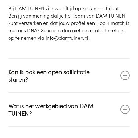
Bij DAM TUINEN zijn we altijd op zoek naar talent.
Ben jij van mening dat je het team van DAM TUINEN
kunt versterken en dat jouw profiel een 1-op-1 match is
met
ons DNA
? Schroom dan niet om contact met ons
op te nemen via
info@damtuinen.nl
.
Kan ik ook een open sollicitatie
sturen?
Wij zijn altijd op zoek naar talent. Dus is jouw profiel
geen volledige match met onze openstaande
Wat is het werkgebied van DAM
vacatures? Stuur dan een open sollicitatie naar
TUINEN?
info@damtuinen.nl
. Vermeld daarbij duidelijk
waarom jij een 1-op-1 match bent met
ons DNA
, hoe jij
Wij zijn gevestigd in Heemskerk, uiteraard is ons
DAM TUINEN kunt versterken en vergeet niet jouw CV
werkgebied een stuk groter. Wij houden grofweg