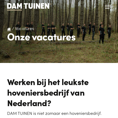
Skip
Menu
to
main
content
/
Vacatures
Onze vacatures
Werken bij het leukste
hoveniersbedrijf van
Nederland?
DAM TUINEN is niet zomaar een hoveniersbedrijf.