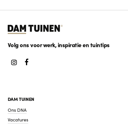
toe te voegen.
altijd de driehoek
Bergen – Amsterdam – Aerdenhout
aan. Wanneer je bij ons in dienst komt zul je dus
werkzaam zijn in deze regio. Incidenteel pakken wij
projecten op buiten deze regio.
Volg ons voor werk, inspiratie en tuintips
DAM TUINEN
Ons DNA
Vacatures