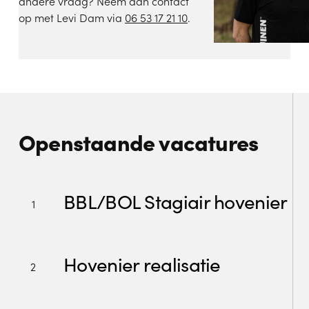
andere vraag? Neem dan contact
op met Levi Dam via
06 53 17 21 10
.
Openstaande vacatures
BBL/BOL
Stagiair
BBL/BOL Stagiair hovenier
hovenier
Hovenier
realisatie
Hovenier realisatie
Projectleider