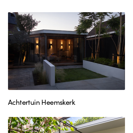
Achtertuin
Heemskerk
Achtertuin Heemskerk
Achtertuin
Oegstgeest