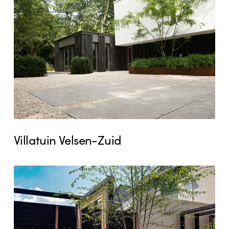
Velsen-
Zuid
Villatuin Velsen-Zuid
Stadstuin
Assendelft