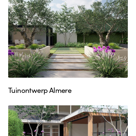
Tuinontwerp
Almere
Tuinontwerp Almere
Tuinontwerp
Alkmaar