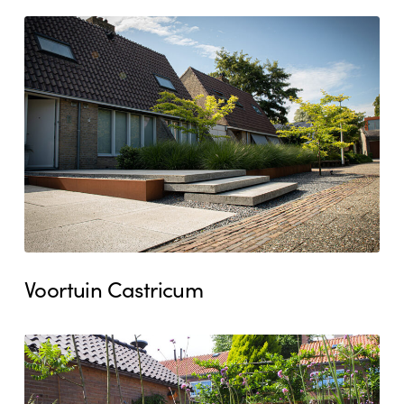
Voortuin
Castricum
Voortuin Castricum
Stadstuin
Heemskerk